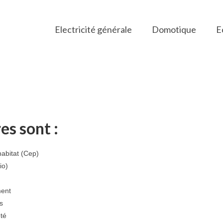
Electricité générale
Domotique
E
es sont :
abitat (Cep)
io)
ment
s
été