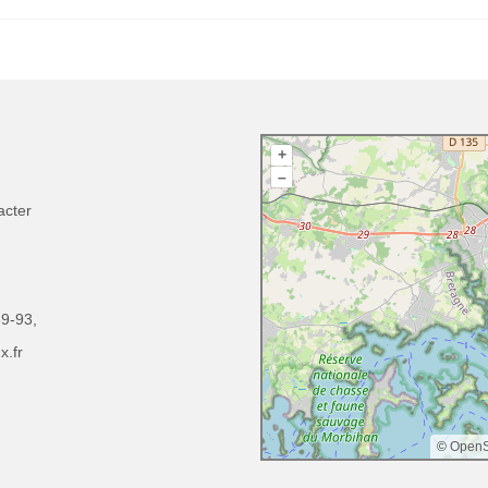
+
–
acter
39-93
,
.fr
©
OpenS